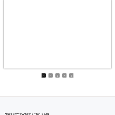
1
2
3
4
5
Polecamy
www.swierklaniec.pl