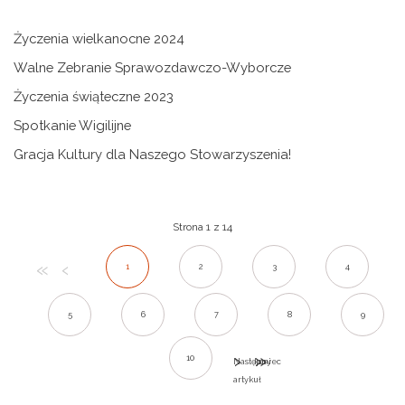
Życzenia wielkanocne 2024
Walne Zebranie Sprawozdawczo-Wyborcze
Życzenia świąteczne 2023
Spotkanie Wigilijne
Gracja Kultury dla Naszego Stowarzyszenia!
Strona 1 z 14
1
2
3
4
5
6
7
8
9
10
Następny
koniec
artykuł