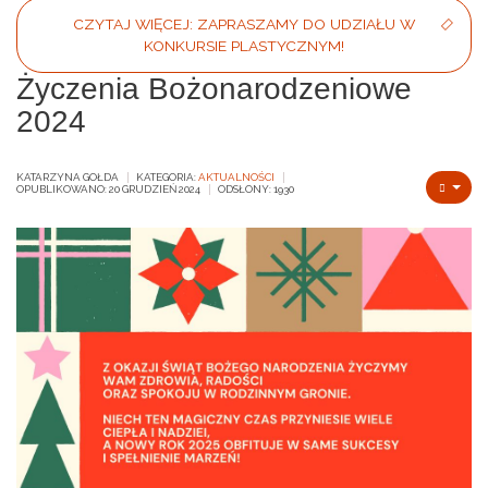
CZYTAJ WIĘCEJ: ZAPRASZAMY DO UDZIAŁU W
KONKURSIE PLASTYCZNYM!
Życzenia Bożonarodzeniowe
2024
KATARZYNA GOŁDA
KATEGORIA:
AKTUALNOŚCI
OPUBLIKOWANO: 20 GRUDZIEŃ 2024
ODSŁONY: 1930