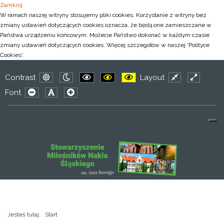
Zamknij
W ramach naszej witryny stosujemy pliki cookies. Korzystanie z witryny bez
zmiany ustawień dotyczących cookies oznacza, że będą one zamieszczane w
Państwa urządzeniu końcowym. Możecie Państwo dokonać w każdym czasie
zmiany ustawień dotyczących cookies. Więcej szczegółów w naszej 'Polityce
Cookies'.
Contrast
Layout
Default
Night
PLG_SYSTEM_JMFRAMEWORK_CONFIG_
PLG_SYSTEM_JMFRAMEWORK_CO
PLG_SYSTEM_JMFRAMEWOR
Fixed
Wide
Font
mode
mode
layout
layout
PLG_SYSTEM_JMFRAMEWORK_CONFIG_RESIZER_SMAL
PLG_SYSTEM_JMFRAMEWORK_CONFIG_RESIZER
PLG_SYSTEM_JMFRAMEWORK_CONFIG_RES
Jesteś tutaj:
Start