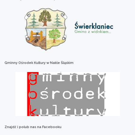
Gminny
Ośrodek
Kultury
w
Nakle
Śląskim
Znajdź
i
polub
nas
na
Facebooku