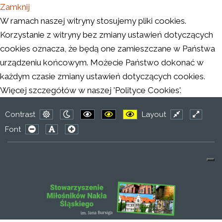
Zamknij
W ramach naszej witryny stosujemy pliki cookies.
Korzystanie z witryny bez zmiany ustawień dotyczących
cookies oznacza, że będą one zamieszczane w Państwa
urządzeniu końcowym. Możecie Państwo dokonać w
każdym czasie zmiany ustawień dotyczących cookies.
Więcej szczegółów w naszej 'Polityce Cookies'.
Contrast
Layout
Default
Night
PLG_SYSTEM_JMFRAMEWORK_CONFIG
PLG_SYSTEM_JMFRAMEWORK_CO
PLG_SYSTEM_JMFRAMEWO
Fixed
Wide
Font
mode
mode
layout
layout
PLG_SYSTEM_JMFRAMEWORK_CONFIG_RESIZER_SMAL
PLG_SYSTEM_JMFRAMEWORK_CONFIG_RESIZER
PLG_SYSTEM_JMFRAMEWORK_CONFIG_RES