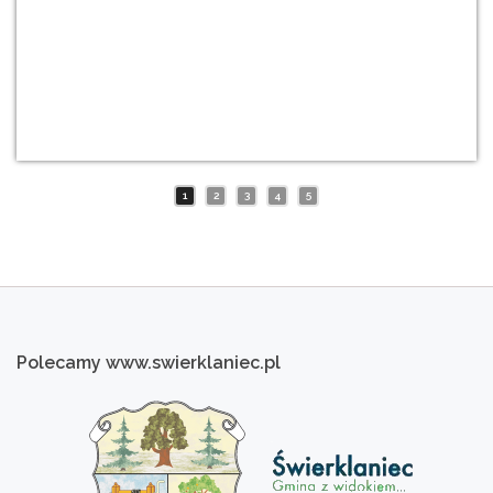
1
2
3
4
5
Polecamy
www.swierklaniec.pl