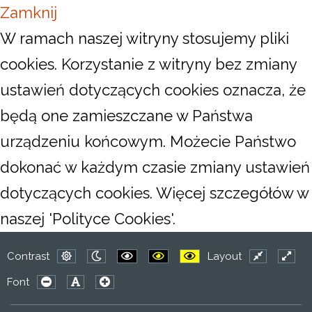
Zamknij
W ramach naszej witryny stosujemy pliki
cookies. Korzystanie z witryny bez zmiany
ustawień dotyczących cookies oznacza, że
będą one zamieszczane w Państwa
urządzeniu końcowym. Możecie Państwo
dokonać w każdym czasie zmiany ustawień
dotyczących cookies. Więcej szczegółów w
naszej 'Polityce Cookies'.
Contrast
Layout
Default
Night
PLG_SYSTEM_JMFRAMEWORK_CONFIG
PLG_SYSTEM_JMFRAMEWORK_C
PLG_SYSTEM_JMFRAMEW
Fixed
Wide
Font
mode
mode
layout
layou
PLG_SYSTEM_JMFRAMEWORK_CONFIG_RESIZER_SMA
PLG_SYSTEM_JMFRAMEWORK_CONFIG_RESIZE
PLG_SYSTEM_JMFRAMEWORK_CONFIG_RE