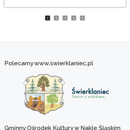
1
2
3
4
5
Polecamy
www.swierklaniec.pl
Gminny
Ośrodek
Kultury
w
Nakle
Śląskim