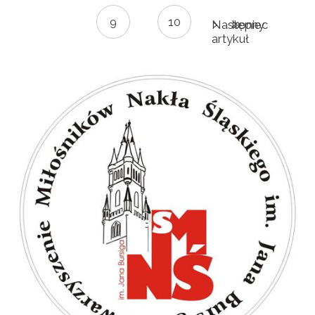
9
10
Następny
koniec
artykuł