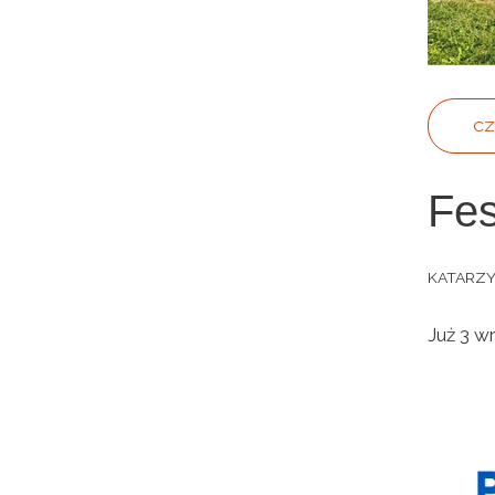
CZ
Fes
KATARZ
Już 3 w