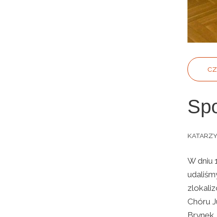
CZ
Spo
KATARZ
W dniu 
udaliśm
zlokali
Chóru J
Brynek.