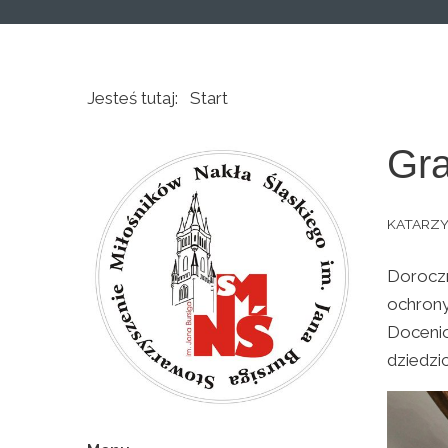
Jesteś tutaj:
Start
Gra
KATARZ
Doroczn
ochrony
Docenio
dziedzi