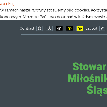
Zamknij
W ramach naszej witryny stosujemy pliki cookies. Korzys
końcowym. Możecie Państwo dokonać w każdym czasie zmi
Contrast
Layout
Default
Night
PLG_SYSTEM_JMFRAMEWORK
PLG_SYSTEM_JMFRAM
PLG_SYSTEM_J
Fix
mode
mode
lay