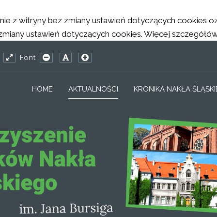
tanie z witryny bez zmiany ustawień dotyczących cookies
any ustawień dotyczących cookies. Więcej szczegółów w 
Font
_CONFIG_HIGH_CONTRAST1_LABEL
EWORK_CONFIG_HIGH_CONTRAST2_LABEL
MFRAMEWORK_CONFIG_HIGH_CONTRAST3_LABEL
ed
Wide
PLG_SYSTEM_JMFRAMEWORK_CONFIG_RESIZER_
PLG_SYSTEM_JMFRAMEWORK_CONFIG_RES
PLG_SYSTEM_JMFRAMEWORK_CONFIG_
out
layout
HOME
AKTUALNOŚCI
KRONIKA NAKŁA ŚLĄSK