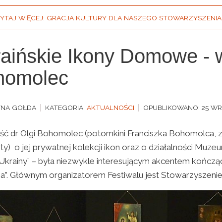
YTAJ WIĘCEJ: GRACJA KULTURY DLA NASZEGO STOWARZYSZENIA
aińskie Ikony Domowe - w
homolec
YNA GOŁDA
KATEGORIA:
AKTUALNOŚCI
OPUBLIKOWANO: 25 WR
ć dr Olgi Bohomolec (potomkini Franciszka Bohomolca, 
sty) o jej prywatnej kolekcji ikon oraz o działalności M
Ukrainy” – była niezwykle interesującym akcentem kończą
na”. Głównym organizatorem Festiwalu jest Stowarzyszenie