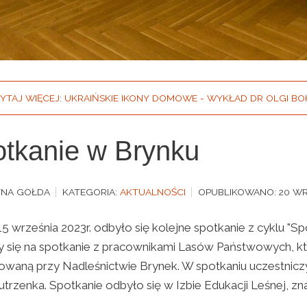
YTAJ WIĘCEJ: UKRAIŃSKIE IKONY DOMOWE - WYKŁAD DR OLGI 
tkanie w Brynku
YNA GOŁDA
KATEGORIA:
AKTUALNOŚCI
OPUBLIKOWANO: 20 WR
15 września 2023r. odbyło się kolejne spotkanie z cyklu "S
y się na spotkanie z pracownikami Lasów Państwowych, kt
zowaną przy Nadleśnictwie Brynek. W spotkaniu uczestnicz
utrzenka. Spotkanie odbyło się w Izbie Edukacji Leśnej, zna