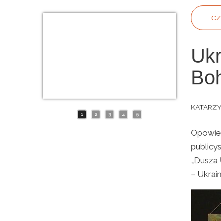
CZ
Ukr
Bo
KATARZ
1
2
3
4
5
Opowieś
publicy
„Dusza 
– Ukrai