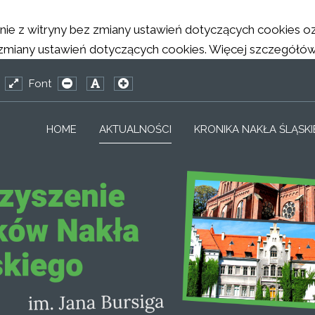
tanie z witryny bez zmiany ustawień dotyczących cookies
any ustawień dotyczących cookies. Więcej szczegółów w 
Font
_CONFIG_HIGH_CONTRAST1_LABEL
EWORK_CONFIG_HIGH_CONTRAST2_LABEL
MFRAMEWORK_CONFIG_HIGH_CONTRAST3_LABEL
ed
Wide
PLG_SYSTEM_JMFRAMEWORK_CONFIG_RESIZER_
PLG_SYSTEM_JMFRAMEWORK_CONFIG_RES
PLG_SYSTEM_JMFRAMEWORK_CONFIG_
out
layout
HOME
AKTUALNOŚCI
KRONIKA NAKŁA ŚLĄSK