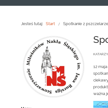
Jesteś tutaj:
Start
Spotkanie z pszczelar
Spo
KATARZ
12 maja
spotkan
ciekawy
produkt
ważna j