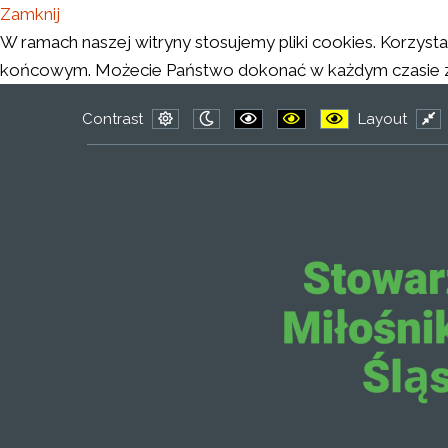
Zamknij
W ramach naszej witryny stosujemy pliki cookies. Korzys
końcowym. Możecie Państwo dokonać w każdym czasie zmi
Contrast
Layout
Default
Night
PLG_SYSTEM_JMFRAMEWORK
PLG_SYSTEM_JMFRAM
PLG_SYSTEM_J
Fix
mode
mode
lay