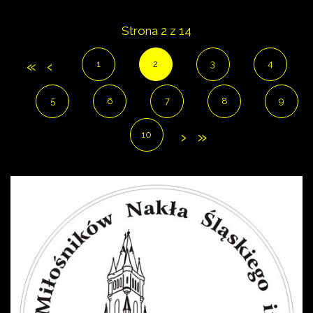
Strona 2 z 14
1
2
3
4
5
6
7
8
9
10