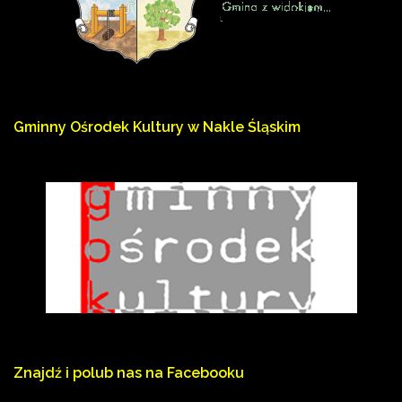
Gminny
Ośrodek
Kultury
w
Nakle
Śląskim
Znajdź
i
polub
nas
na
Facebooku