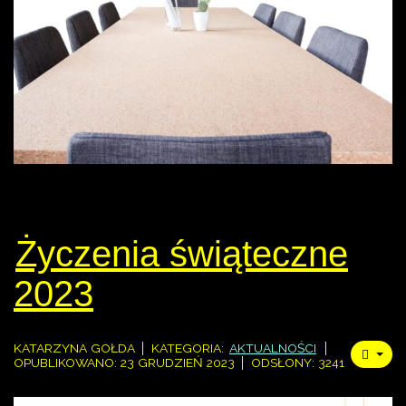
Życzenia świąteczne
2023
KATARZYNA GOŁDA
KATEGORIA:
AKTUALNOŚCI
OPUBLIKOWANO: 23 GRUDZIEŃ 2023
ODSŁONY: 3241