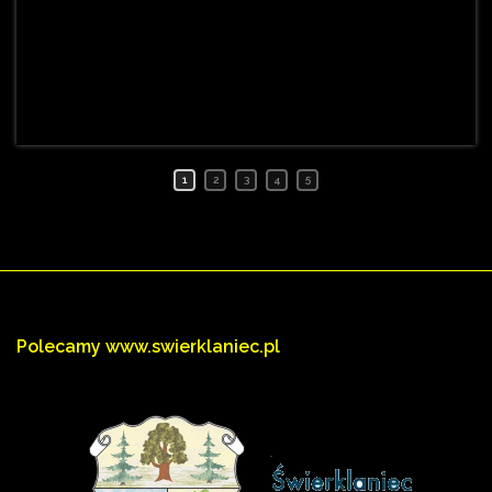
1
2
3
4
5
Polecamy
www.swierklaniec.pl