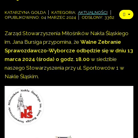
KATARZYNA GOŁDA
KATEGORIA:
AKTUALNOŚCI
OPUBLIKOWANO: 04 MARZEC 2024
ODSŁONY: 3362
Zarząd Stowarzyszenia Miłośników Nakła Śląskiego
im. Jana Bursiga przypomina, że
Walne Zebranie
Sprawozdawczo-Wyborcze odbędzie się w dniu 13
marca 2024 (środa) o godz. 18.00
w siedzibie
naszego Stowarzyszenia przy ul. Sportowców 1 w
Nakle Śląskim.