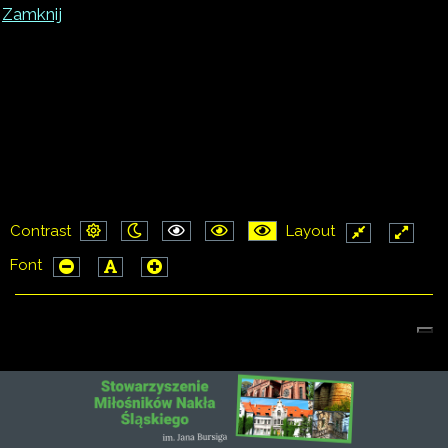
Zamknij
W ramach naszej witryny stosujemy pliki cookies.
Korzystanie z witryny bez zmiany ustawień dotyczących
cookies oznacza, że będą one zamieszczane w Państwa
urządzeniu końcowym. Możecie Państwo dokonać w
każdym czasie zmiany ustawień dotyczących cookies.
Więcej szczegółów w naszej 'Polityce Cookies'.
Contrast
Layout
Default
Night
PLG_SYSTEM_JMFRAMEWORK_CONFIG
PLG_SYSTEM_JMFRAMEWORK_CO
PLG_SYSTEM_JMFRAMEWO
Fixed
Wide
Font
mode
mode
layout
layout
PLG_SYSTEM_JMFRAMEWORK_CONFIG_RESIZER_SMA
PLG_SYSTEM_JMFRAMEWORK_CONFIG_RESIZE
PLG_SYSTEM_JMFRAMEWORK_CONFIG_RE