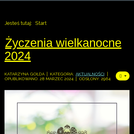
Jesteś tutaj:
Start
Życzenia wielkanocne
2024
KATARZYNA GOŁDA
KATEGORIA:
AKTUALNOŚCI
OPUBLIKOWANO: 28 MARZEC 2024
ODSŁONY: 2964