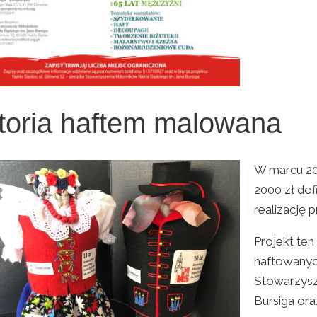
toria haftem malowana
W marcu 20
2000 zł dof
realizację 
Projekt ten
haftowanych
Stowarzysz
Bursiga ora