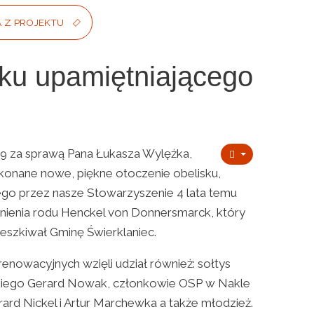
A Z PROJEKTU
sku upamiętniającego
9 za sprawą Pana Łukasza Wylężka,
konane nowe, piękne otoczenie obelisku,
go przez nasze Stowarzyszenie 4 lata temu
tnienia rodu Henckel von Donnersmarck, który
eszkiwał Gminę Świerklaniec.
enowacyjnych wzięli udział również: sołtys
kiego Gerard Nowak, członkowie OSP w Nakle
rard Nickel i Artur Marchewka a także młodzież.