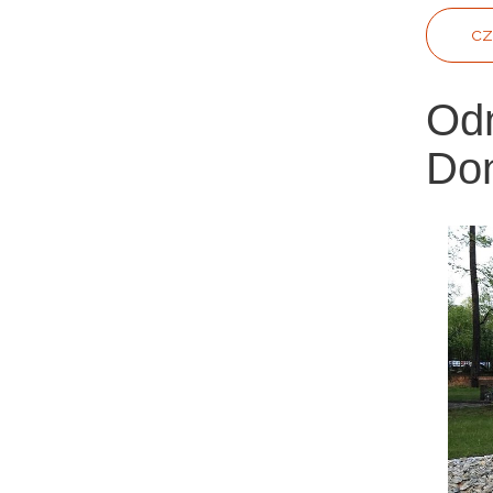
CZ
Odn
Do