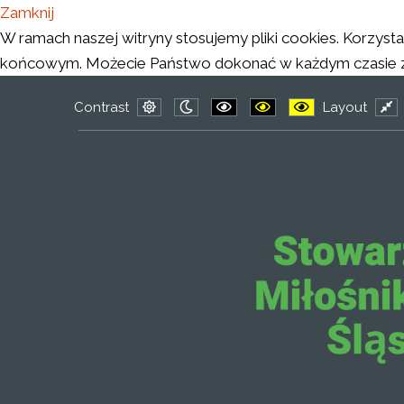
Zamknij
W ramach naszej witryny stosujemy pliki cookies. Korzys
końcowym. Możecie Państwo dokonać w każdym czasie zmi
Contrast
Layout
Default
Night
PLG_SYSTEM_JMFRAMEWORK
PLG_SYSTEM_JMFRAM
PLG_SYSTEM_J
Fix
mode
mode
lay