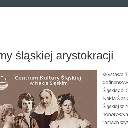
y śląskiej arystokracji
Wystawa "Da
dofinanso
Śląskiego.
Nakła Śląsk
Śląskiej w 
honorowym 
ramach wys