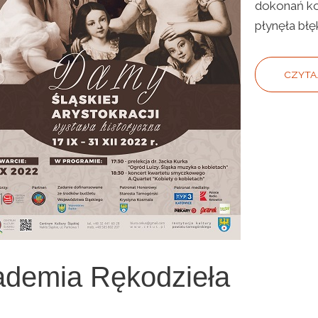
dokonań kob
płynęła błę
CZYTAJ
demia Rękodzieła