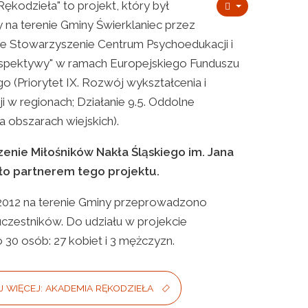
ękodzieła" to projekt, który był
 na terenie Gminy Świerklaniec przez
e Stowarzyszenie Centrum Psychoedukacji i
erspektywy" w ramach Europejskiego Funduszu
 (Priorytet IX. Rozwój wykształcenia i
 w regionach; Działanie 9.5. Oddolne
na obszarach wiejskich).
enie Miłośników Nakła Śląskiego im. Jana
ło partnerem tego projektu.
 2012 na terenie Gminy przeprowadzono
uczestników. Do udziału w projekcie
30 osób: 27 kobiet i 3 mężczyzn.
 WIĘCEJ: AKADEMIA RĘKODZIEŁA