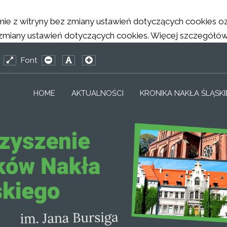
tanie z witryny bez zmiany ustawień dotyczących cookies
any ustawień dotyczących cookies. Więcej szczegółów w 
Font
_CONFIG_HIGH_CONTRAST1_LABEL
EWORK_CONFIG_HIGH_CONTRAST2_LABEL
MFRAMEWORK_CONFIG_HIGH_CONTRAST3_LABEL
ed
Wide
PLG_SYSTEM_JMFRAMEWORK_CONFIG_RESIZER_
PLG_SYSTEM_JMFRAMEWORK_CONFIG_RES
PLG_SYSTEM_JMFRAMEWORK_CONFIG_
out
layout
HOME
AKTUALNOŚCI
KRONIKA NAKŁA ŚLĄSK