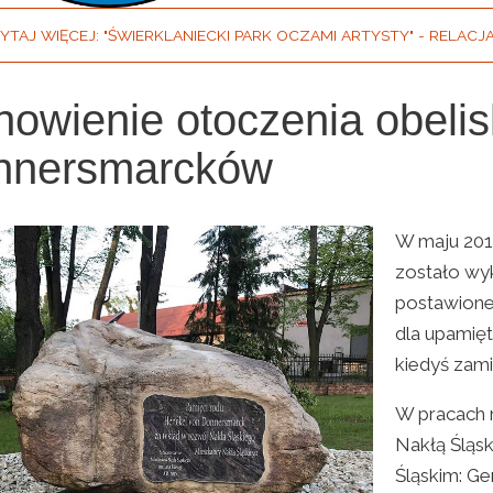
YTAJ WIĘCEJ: "ŚWIERKLANIECKI PARK OCZAMI ARTYSTY" - RELACJ
owienie otoczenia obeli
nnersmarcków
W maju 201
zostało wy
postawione
dla upamię
kiedyś zami
W pracach r
Nakłą Śląs
Śląskim: Ge