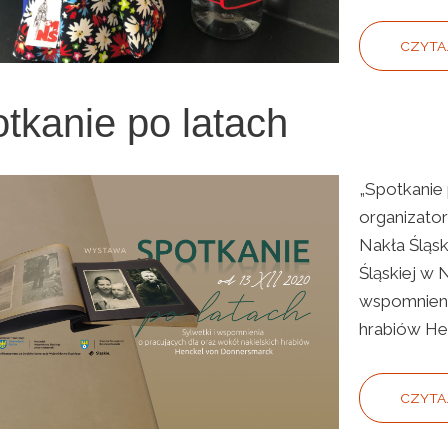
CZYTA
tkanie po latach
„Spotkanie 
organizato
Nakła Śląsk
Śląskiej w 
wspomnienia
hrabiów He
CZYTAJ