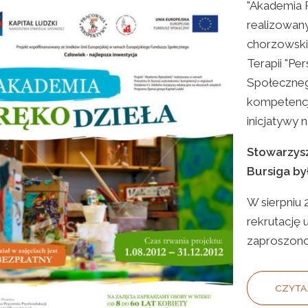
"Akademia R
realizowany
chorzowski
Terapii "P
Społecznego
kompetencji
inicjatywy 
Stowarzysz
Bursiga by
W sierpniu
rekrutację 
zaproszono 
CZYTAJ