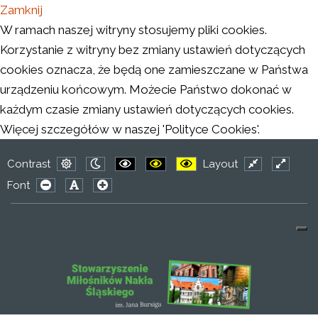
Zamknij
W ramach naszej witryny stosujemy pliki cookies.
Korzystanie z witryny bez zmiany ustawień dotyczących
cookies oznacza, że będą one zamieszczane w Państwa
urządzeniu końcowym. Możecie Państwo dokonać w
każdym czasie zmiany ustawień dotyczących cookies.
Więcej szczegółów w naszej 'Polityce Cookies'.
Contrast
Layout
Default
Night
PLG_SYSTEM_JMFRAMEWORK_CONFIG
PLG_SYSTEM_JMFRAMEWORK_CO
PLG_SYSTEM_JMFRAMEWO
Fixed
Wide
Font
mode
mode
layout
layout
PLG_SYSTEM_JMFRAMEWORK_CONFIG_RESIZER_SMAL
PLG_SYSTEM_JMFRAMEWORK_CONFIG_RESIZER
PLG_SYSTEM_JMFRAMEWORK_CONFIG_RES