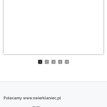
1
2
3
4
5
Polecamy
www.swierklaniec.pl