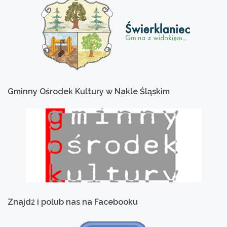
Gminny
Ośrodek
Kultury
w
Nakle
Śląskim
Znajdź
i
polub
nas
na
Facebooku