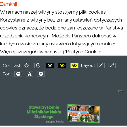
Zamknij
W ramach naszej witryny stosujemy pliki cookies.
Korzystanie z witryny bez zmiany ustawień dotyczących
cookies oznacza, że będą one zamieszczane w Państwa
urządzeniu końcowym. Możecie Państwo dokonać w
każdym czasie zmiany ustawień dotyczących cookies.
Więcej szczegółów w naszej 'Polityce Cookies'.
Contrast
Layout
Default
Night
PLG_SYSTEM_JMFRAMEWORK_CONFIG
PLG_SYSTEM_JMFRAMEWORK_CO
PLG_SYSTEM_JMFRAMEWO
Fixed
Wide
Font
mode
mode
layout
layout
PLG_SYSTEM_JMFRAMEWORK_CONFIG_RESIZER_SMAL
PLG_SYSTEM_JMFRAMEWORK_CONFIG_RESIZER
PLG_SYSTEM_JMFRAMEWORK_CONFIG_RES