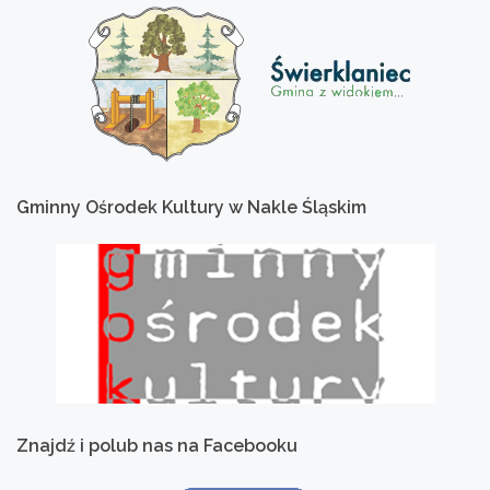
Gminny
Ośrodek
Kultury
w
Nakle
Śląskim
Znajdź
i
polub
nas
na
Facebooku