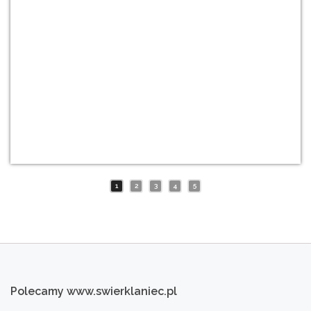
1
2
3
4
5
Polecamy
www.swierklaniec.pl