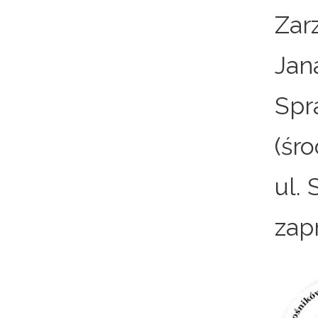
Zar
Jan
Spr
(śr
ul.
zap