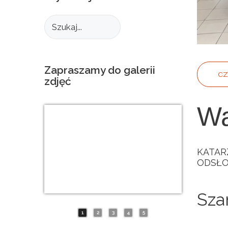
Zapraszamy
do
galerii
CZ
zdjęć
Wa
KATAR
ODSŁO
Sza
1
2
3
4
5