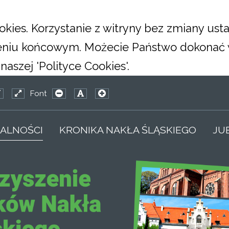
okies. Korzystanie z witryny bez zmiany us
eniu końcowym. Możecie Państwo dokonać 
aszej 'Polityce Cookies'.
Font
K_CONFIG_HIGH_CONTRAST1_LABEL
MEWORK_CONFIG_HIGH_CONTRAST2_LABEL
JMFRAMEWORK_CONFIG_HIGH_CONTRAST3_LABEL
ixed
Wide
PLG_SYSTEM_JMFRAMEWORK_CONFIG_RESIZE
PLG_SYSTEM_JMFRAMEWORK_CONFIG_R
PLG_SYSTEM_JMFRAMEWORK_CONF
ayout
layout
ALNOŚCI
KRONIKA NAKŁA ŚLĄSKIEGO
JU