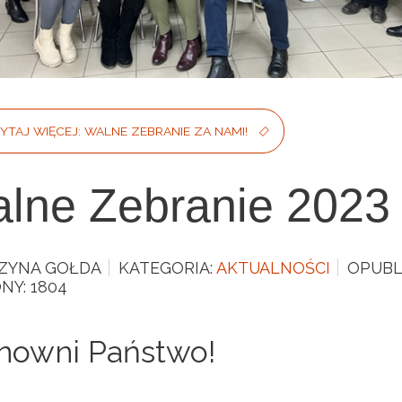
YTAJ WIĘCEJ: WALNE ZEBRANIE ZA NAMI!
lne Zebranie 2023
ZYNA GOŁDA
KATEGORIA:
AKTUALNOŚCI
OPUBL
NY: 1804
nowni Państwo!