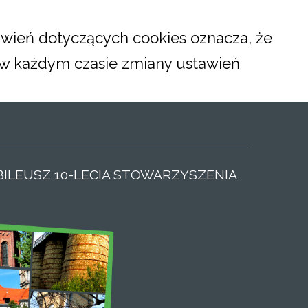
tawień dotyczących cookies oznacza, że
w każdym czasie zmiany ustawień
R_SMALL_LABEL
ESIZER_NORMAL_LABEL
IG_RESIZER_LARGE_LABEL
BILEUSZ 10-LECIA STOWARZYSZENIA