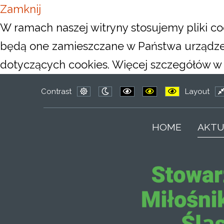
Zamknij
W ramach naszej witryny stosujemy pliki co
będą one zamieszczane w Państwa urządz
dotyczących cookies. Więcej szczegółów w n
Contrast
Layout
Default
Night
PLG_SYSTEM_JMFRAMEWOR
PLG_SYSTEM_JMFRA
PLG_SYSTEM_
F
mode
mode
l
HOME
AKTU