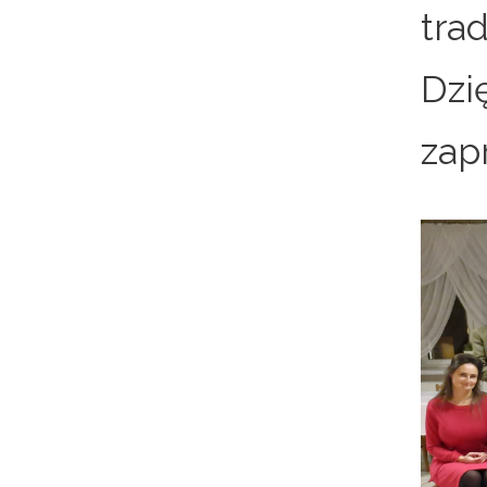
tra
Dzi
zap