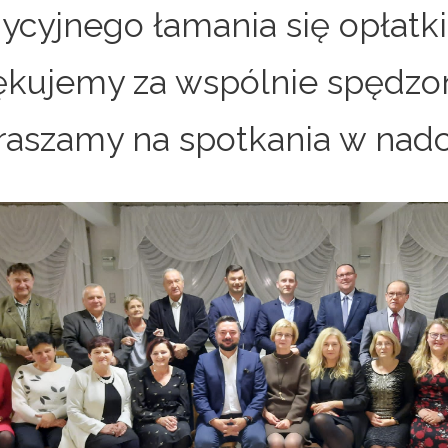
dycyjnego łamania się opłatki
ękujemy za wspólnie spędzon
raszamy na spotkania w nad