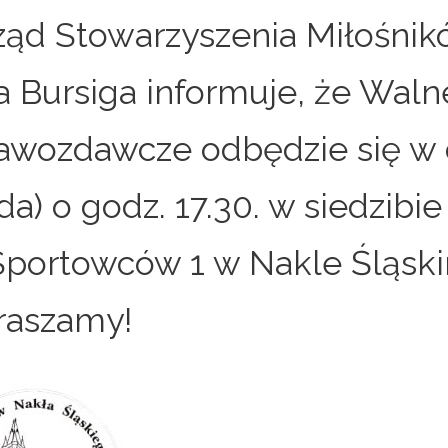
ząd Stowarzyszenia Miłośnik
a Bursiga informuje, że Waln
awozdawcze odbędzie się w d
oda) o godz. 17.30. w siedzibi
 Sportowców 1 w Nakle Śląsk
raszamy!