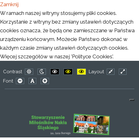
Zamknij
W ramach naszej witryny stosujemy pliki cookies.
Korzystanie z witryny bez zmiany ustawień dotyczących
cookies oznacza, że będą one zamieszczane w Państwa
urządzeniu końcowym. Możecie Państwo dokonać w
każdym czasie zmiany ustawień dotyczących cookies.
Więcej szczegółów w naszej 'Polityce Cookies'.
Contrast
Layout
Default
Night
PLG_SYSTEM_JMFRAMEWORK_CONFIG
PLG_SYSTEM_JMFRAMEWORK_CO
PLG_SYSTEM_JMFRAMEWO
Fixed
Wide
Font
mode
mode
layout
layout
PLG_SYSTEM_JMFRAMEWORK_CONFIG_RESIZER_SMAL
PLG_SYSTEM_JMFRAMEWORK_CONFIG_RESIZER
PLG_SYSTEM_JMFRAMEWORK_CONFIG_RES