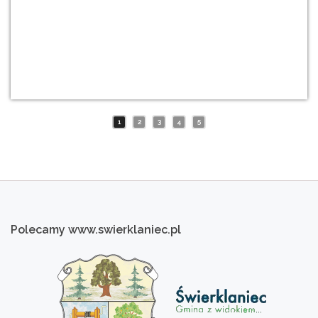
1
2
3
4
5
Polecamy
www.swierklaniec.pl