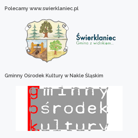
Polecamy
www.swierklaniec.pl
Gminny
Ośrodek
Kultury
w
Nakle
Śląskim