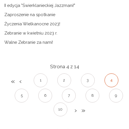
II edycja "Świerklanieckiej Jazzmani!"
Zaproszenie na spotkanie
Życzenia Wielkanocne 2023!
Zebranie w kwietniu 2023 r.
Walne Zebranie za nami!
Strona 4 z 14
1
2
3
4
5
6
7
8
9
10