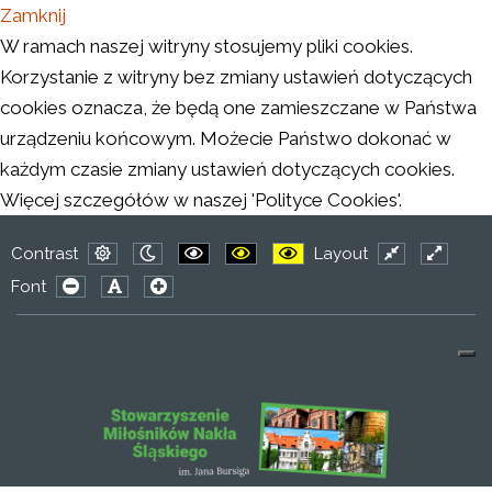
Zamknij
W ramach naszej witryny stosujemy pliki cookies.
Korzystanie z witryny bez zmiany ustawień dotyczących
cookies oznacza, że będą one zamieszczane w Państwa
urządzeniu końcowym. Możecie Państwo dokonać w
każdym czasie zmiany ustawień dotyczących cookies.
Więcej szczegółów w naszej 'Polityce Cookies'.
Contrast
Layout
Default
Night
PLG_SYSTEM_JMFRAMEWORK_CONFIG
PLG_SYSTEM_JMFRAMEWORK_CO
PLG_SYSTEM_JMFRAMEWO
Fixed
Wide
Font
mode
mode
layout
layout
PLG_SYSTEM_JMFRAMEWORK_CONFIG_RESIZER_SMAL
PLG_SYSTEM_JMFRAMEWORK_CONFIG_RESIZER
PLG_SYSTEM_JMFRAMEWORK_CONFIG_RES