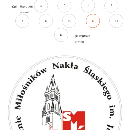
5
6
7
8
start
Poprzedni
artykuł
9
10
11
12
13
14
Następny
koniec
artykuł