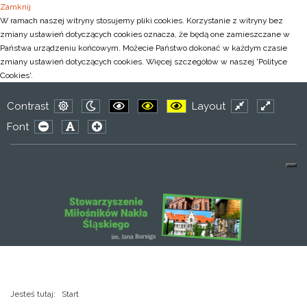
Zamknij
W ramach naszej witryny stosujemy pliki cookies. Korzystanie z witryny bez
zmiany ustawień dotyczących cookies oznacza, że będą one zamieszczane w
Państwa urządzeniu końcowym. Możecie Państwo dokonać w każdym czasie
zmiany ustawień dotyczących cookies. Więcej szczegółów w naszej 'Polityce
Cookies'.
Contrast
Layout
Default
Night
PLG_SYSTEM_JMFRAMEWORK_CONFIG_
PLG_SYSTEM_JMFRAMEWORK_CO
PLG_SYSTEM_JMFRAMEWOR
Fixed
Wide
Font
mode
mode
layout
layout
PLG_SYSTEM_JMFRAMEWORK_CONFIG_RESIZER_SMAL
PLG_SYSTEM_JMFRAMEWORK_CONFIG_RESIZER
PLG_SYSTEM_JMFRAMEWORK_CONFIG_RES
Jesteś tutaj:
Start