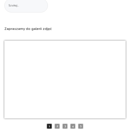
Zapraszamy
do
galerii
zdjęć
1
2
3
4
5