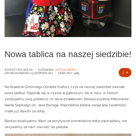
Nowa tablica na naszej siedzibie!
KATARZYNA GOŁDA
KATEGORIA:
AKTUALNOŚCI
OPUBLIKOWANO: 25 SIERPIEŃ 2021
ODSŁONY: 1485
Na fasadzie Gminnego Ośrodka Kultury, czyli na naszej siedzibie zawisła
nowa tablica. Pojawiła się w czasie wyjątkowym, bo w roku, w którym
świętujemy swój jubileusz 10-lecia działalności Stowarzyszenia Miłośników
Nakła Śląskiego im. Jana Bursiga. Poprzednia tablica swoje lata świetności
miała już dawno za sobą.
Bardzo dziękujemy Wam za pozytywne komentarze dotyczące tablicy, nie
ukrywamy, że nam również się podoba.