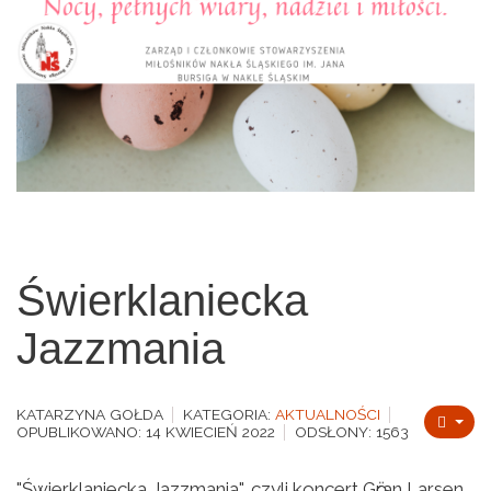
Świerklaniecka
Jazzmania
KATARZYNA GOŁDA
KATEGORIA:
AKTUALNOŚCI
OPUBLIKOWANO: 14 KWIECIEŃ 2022
ODSŁONY: 1563
"Świerklaniecka Jazzmania", czyli koncert Gӧran Larsen