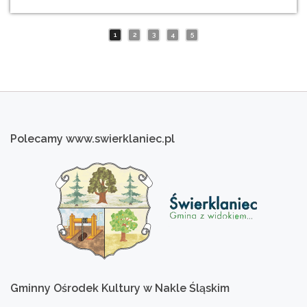
1
2
3
4
5
Polecamy
www.swierklaniec.pl
Gminny
Ośrodek
Kultury
w
Nakle
Śląskim