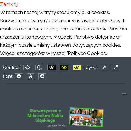
Zamknij
W ramach naszej witryny stosujemy pliki cookies.
Korzystanie z witryny bez zmiany ustawień dotyczących
cookies oznacza, że będą one zamieszczane w Państwa
urządzeniu końcowym. Możecie Państwo dokonać w
każdym czasie zmiany ustawień dotyczących cookies.
Więcej szczegółów w naszej 'Polityce Cookies'.
Contrast
Layout
Default
Night
PLG_SYSTEM_JMFRAMEWORK_CONFIG
PLG_SYSTEM_JMFRAMEWORK_CO
PLG_SYSTEM_JMFRAMEWO
Fixed
Wide
Font
mode
mode
layout
layout
PLG_SYSTEM_JMFRAMEWORK_CONFIG_RESIZER_SMAL
PLG_SYSTEM_JMFRAMEWORK_CONFIG_RESIZER
PLG_SYSTEM_JMFRAMEWORK_CONFIG_RES