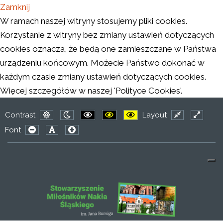
Zamknij
W ramach naszej witryny stosujemy pliki cookies.
Korzystanie z witryny bez zmiany ustawień dotyczących
cookies oznacza, że będą one zamieszczane w Państwa
urządzeniu końcowym. Możecie Państwo dokonać w
każdym czasie zmiany ustawień dotyczących cookies.
Więcej szczegółów w naszej 'Polityce Cookies'.
Contrast
Layout
Default
Night
PLG_SYSTEM_JMFRAMEWORK_CONFIG
PLG_SYSTEM_JMFRAMEWORK_CO
PLG_SYSTEM_JMFRAMEWO
Fixed
Wide
Font
mode
mode
layout
layout
PLG_SYSTEM_JMFRAMEWORK_CONFIG_RESIZER_SMAL
PLG_SYSTEM_JMFRAMEWORK_CONFIG_RESIZER
PLG_SYSTEM_JMFRAMEWORK_CONFIG_RES