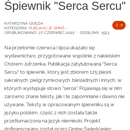
Śpiewnik "Serca Sercu"
KATARZYNA GOŁDA
KATEGORIA:
PUBLIKACJE SMNŚ
OPUBLIKOWANO: 27 CZERWIEC 2022
ODSŁONY: 1523
Na przełomie czerwca i lipca ukazało się
wydawnictwo, przygotowane wspólnie z nakielskim
Chórem Jutrzenka. Publikacja zatytułowana “Serca
Sercu” to śpiewnik, który jest zbiorem 125 pieśni
sakralnych, pielgrzymkowych, biesiadnych i innych, w
których występuje słowo "serce". Pojawiają się w nim
zarówno znane teksty, jak i te zapomniane i dawno nie
używane. Teksty w opracowanym śpiewniku są w
języku polskim, część z nich została także
przetłumaczona na język niemiecki. Projekt
dofinansowany został przez Gminę Świerklaniec.