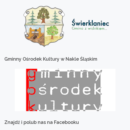
Gminny
Ośrodek
Kultury
w
Nakle
Śląskim
Znajdź
i
polub
nas
na
Facebooku