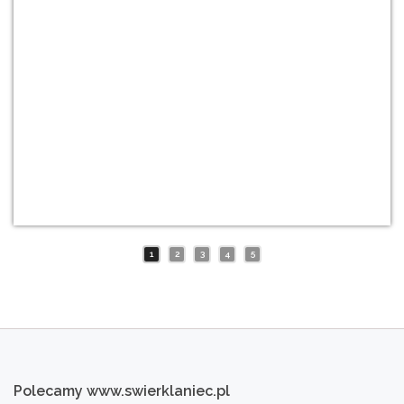
1
2
3
4
5
Polecamy
www.swierklaniec.pl