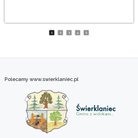
1
2
3
4
5
Polecamy
www.swierklaniec.pl