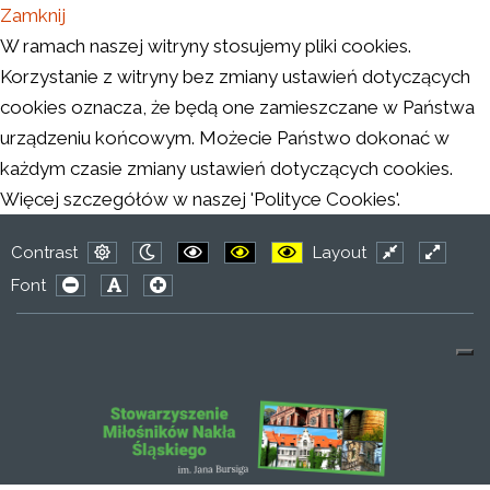
Zamknij
W ramach naszej witryny stosujemy pliki cookies.
Korzystanie z witryny bez zmiany ustawień dotyczących
cookies oznacza, że będą one zamieszczane w Państwa
urządzeniu końcowym. Możecie Państwo dokonać w
każdym czasie zmiany ustawień dotyczących cookies.
Więcej szczegółów w naszej 'Polityce Cookies'.
Contrast
Layout
Default
Night
PLG_SYSTEM_JMFRAMEWORK_CONFIG
PLG_SYSTEM_JMFRAMEWORK_CO
PLG_SYSTEM_JMFRAMEWO
Fixed
Wide
Font
mode
mode
layout
layout
PLG_SYSTEM_JMFRAMEWORK_CONFIG_RESIZER_SMAL
PLG_SYSTEM_JMFRAMEWORK_CONFIG_RESIZER
PLG_SYSTEM_JMFRAMEWORK_CONFIG_RES